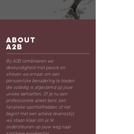
ABOUT
A2B
Bij A2B combineren we
deskundigheid met passie en
streven we ernaar om een
persoonlijke benadering te bieden
die volledig is afgestemd op jouw
unieke behoeften. Of je nu een
professionele atleet bent, een
fanatieke sportliefhebber, of net
begint met een actieve levensstijl,
wij staan klaar om je te
ondersteunen op jouw weg naar
sportieve excellentie!