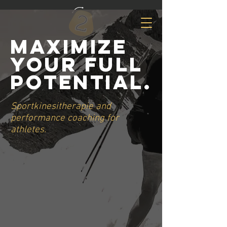
Maximize
Your Full
Potential.
Sportkinesitherapie and
performance coaching
for
athletes.