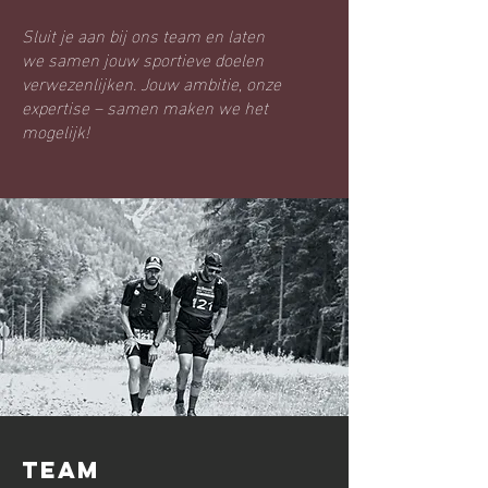
Sluit je aan bij ons team en laten
we samen jouw sportieve doelen
verwezenlijken. Jouw ambitie, onze
expertise – samen maken we het
mogelijk!
team