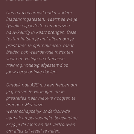
Ons aanbod omvat onder andere
inspanningstesten, waarmee we je
fysieke capaciteiten en grenzen
nauwkeurig in kaart brengen. Deze
testen helpen je niet alleen om je
prestaties te optimaliseren, maar
bieden ook waardevolle inzichten
voor een veilige en effectieve
training, volledig afgestemd op
jouw persoonlijke doelen.
Ontdek hoe A2B jou kan helpen om
je grenzen te verleggen en je
prestaties naar nieuwe hoogten te
brengen. Met onze
wetenschappelijk onderbouwde
aanpak en persoonlijke begeleiding
krijg je de tools en het vertrouwen
om alles uit jezelf te halen.